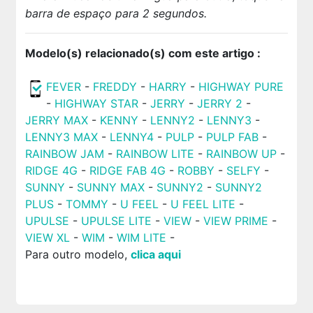
barra de espaço para 2 segundos.
Modelo(s) relacionado(s) com este artigo :
FEVER
-
FREDDY
-
HARRY
-
HIGHWAY PURE
-
HIGHWAY STAR
-
JERRY
-
JERRY 2
-
JERRY MAX
-
KENNY
-
LENNY2
-
LENNY3
-
LENNY3 MAX
-
LENNY4
-
PULP
-
PULP FAB
-
RAINBOW JAM
-
RAINBOW LITE
-
RAINBOW UP
-
RIDGE 4G
-
RIDGE FAB 4G
-
ROBBY
-
SELFY
-
SUNNY
-
SUNNY MAX
-
SUNNY2
-
SUNNY2
PLUS
-
TOMMY
-
U FEEL
-
U FEEL LITE
-
UPULSE
-
UPULSE LITE
-
VIEW
-
VIEW PRIME
-
VIEW XL
-
WIM
-
WIM LITE
-
Para outro modelo,
clica aqui