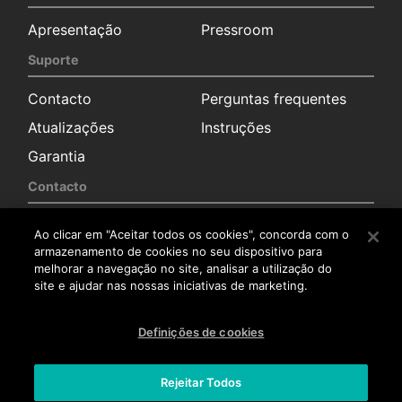
Apresentação
Pressroom
Suporte
Contacto
Perguntas frequentes
Atualizações
Instruções
Garantia
Contacto
Solicitação de
Sala de imprensa
Ao clicar em "Aceitar todos os cookies", concorda com o
informação
armazenamento de cookies no seu dispositivo para
Distribuidores
melhorar a navegação no site, analisar a utilização do
site e ajudar nas nossas iniciativas de marketing.
Serviço pós-venda
Trabalha connosco
Definições de cookies
Trabalha connosco
Rejeitar Todos