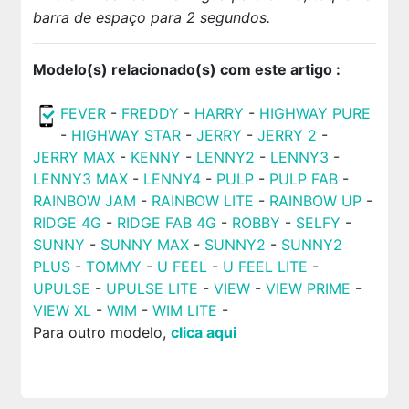
barra de espaço para 2 segundos.
Modelo(s) relacionado(s) com este artigo :
FEVER
-
FREDDY
-
HARRY
-
HIGHWAY PURE
-
HIGHWAY STAR
-
JERRY
-
JERRY 2
-
JERRY MAX
-
KENNY
-
LENNY2
-
LENNY3
-
LENNY3 MAX
-
LENNY4
-
PULP
-
PULP FAB
-
RAINBOW JAM
-
RAINBOW LITE
-
RAINBOW UP
-
RIDGE 4G
-
RIDGE FAB 4G
-
ROBBY
-
SELFY
-
SUNNY
-
SUNNY MAX
-
SUNNY2
-
SUNNY2
PLUS
-
TOMMY
-
U FEEL
-
U FEEL LITE
-
UPULSE
-
UPULSE LITE
-
VIEW
-
VIEW PRIME
-
VIEW XL
-
WIM
-
WIM LITE
-
Para outro modelo,
clica aqui