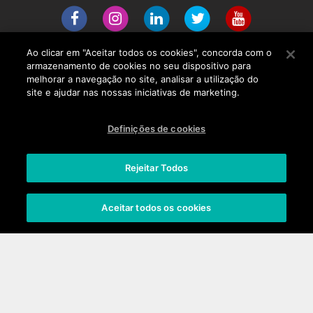
Ao clicar em "Aceitar todos os cookies", concorda com o
armazenamento de cookies no seu dispositivo para
melhorar a navegação no site, analisar a utilização do
Nossos produtos
site e ajudar nas nossas iniciativas de marketing.
Smartphones
Feature phones
Definições de cookies
Acessórios
Onde comprar
Certificações
Rejeitar Todos
Empresa
Aceitar todos os cookies
Apresentação
Pressroom
Suporte
Contacto
Perguntas frequentes
Atualizações
Instruções
Garantia