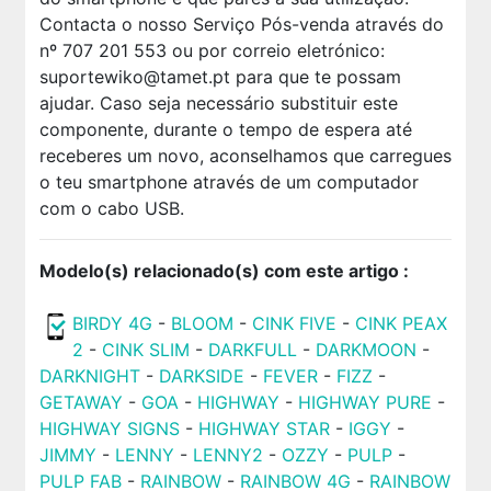
Contacta o nosso Serviço Pós-venda através do
nº 707 201 553 ou por correio eletrónico:
suportewiko@tamet.pt
para que te possam
ajudar. Caso seja necessário substituir este
componente, durante o tempo de espera até
receberes um novo, aconselhamos que carregues
o teu smartphone através de um computador
com o cabo USB.
Modelo(s) relacionado(s) com este artigo :
BIRDY 4G
-
BLOOM
-
CINK FIVE
-
CINK PEAX
2
-
CINK SLIM
-
DARKFULL
-
DARKMOON
-
DARKNIGHT
-
DARKSIDE
-
FEVER
-
FIZZ
-
GETAWAY
-
GOA
-
HIGHWAY
-
HIGHWAY PURE
-
HIGHWAY SIGNS
-
HIGHWAY STAR
-
IGGY
-
JIMMY
-
LENNY
-
LENNY2
-
OZZY
-
PULP
-
PULP FAB
-
RAINBOW
-
RAINBOW 4G
-
RAINBOW