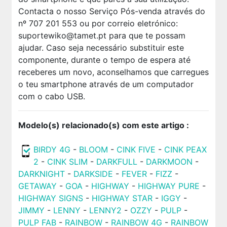
Contacta o nosso Serviço Pós-venda através do
nº 707 201 553 ou por correio eletrónico:
suportewiko@tamet.pt
para que te possam
ajudar. Caso seja necessário substituir este
componente, durante o tempo de espera até
receberes um novo, aconselhamos que carregues
o teu smartphone através de um computador
com o cabo USB.
Modelo(s) relacionado(s) com este artigo :
BIRDY 4G
-
BLOOM
-
CINK FIVE
-
CINK PEAX
2
-
CINK SLIM
-
DARKFULL
-
DARKMOON
-
DARKNIGHT
-
DARKSIDE
-
FEVER
-
FIZZ
-
GETAWAY
-
GOA
-
HIGHWAY
-
HIGHWAY PURE
-
HIGHWAY SIGNS
-
HIGHWAY STAR
-
IGGY
-
JIMMY
-
LENNY
-
LENNY2
-
OZZY
-
PULP
-
PULP FAB
-
RAINBOW
-
RAINBOW 4G
-
RAINBOW