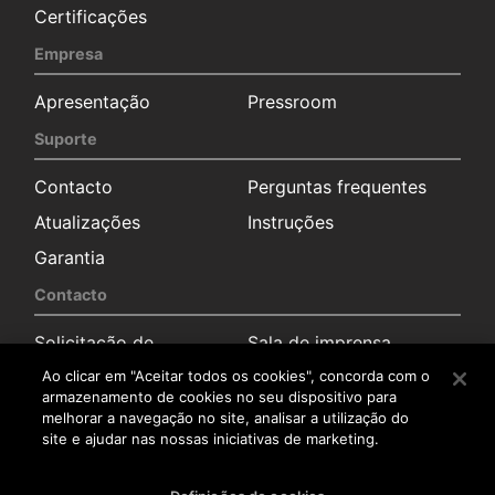
Certificações
Empresa
Apresentação
Pressroom
Suporte
Contacto
Perguntas frequentes
Atualizações
Instruções
Garantia
Contacto
Solicitação de
Sala de imprensa
informação
Ao clicar em "Aceitar todos os cookies", concorda com o
Distribuidores
armazenamento de cookies no seu dispositivo para
melhorar a navegação no site, analisar a utilização do
Serviço pós-venda
site e ajudar nas nossas iniciativas de marketing.
Trabalha connosco