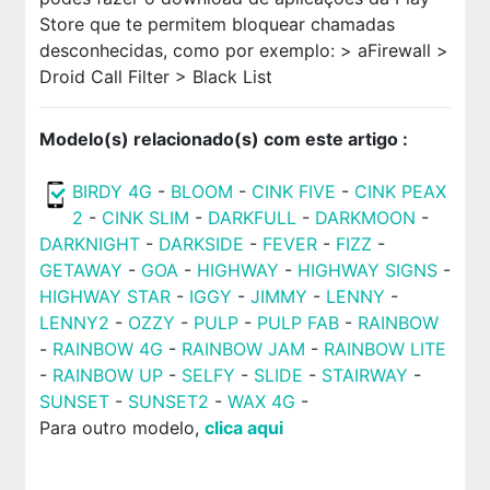
Store que te permitem bloquear chamadas
desconhecidas, como por exemplo: > aFirewall >
Droid Call Filter > Black List
Modelo(s) relacionado(s) com este artigo :
BIRDY 4G
-
BLOOM
-
CINK FIVE
-
CINK PEAX
2
-
CINK SLIM
-
DARKFULL
-
DARKMOON
-
DARKNIGHT
-
DARKSIDE
-
FEVER
-
FIZZ
-
GETAWAY
-
GOA
-
HIGHWAY
-
HIGHWAY SIGNS
-
HIGHWAY STAR
-
IGGY
-
JIMMY
-
LENNY
-
LENNY2
-
OZZY
-
PULP
-
PULP FAB
-
RAINBOW
-
RAINBOW 4G
-
RAINBOW JAM
-
RAINBOW LITE
-
RAINBOW UP
-
SELFY
-
SLIDE
-
STAIRWAY
-
SUNSET
-
SUNSET2
-
WAX 4G
-
Para outro modelo,
clica aqui