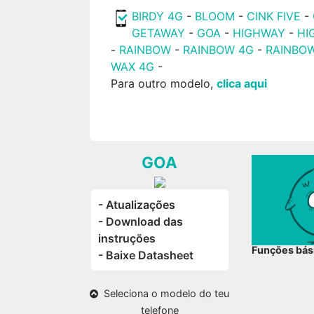
BIRDY 4G
-
BLOOM
-
CINK FIVE
-
GETAWAY
-
GOA
-
HIGHWAY
-
HI
-
RAINBOW
-
RAINBOW 4G
-
RAINBO
WAX 4G
-
Para outro modelo,
clica aqui
GOA
- Atualizações
- Download das
instruções
Funções bás
- Baixe Datasheet
Seleciona o modelo do teu
telefone