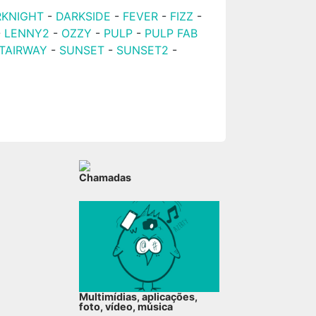
RKNIGHT
-
DARKSIDE
-
FEVER
-
FIZZ
-
-
LENNY2
-
OZZY
-
PULP
-
PULP FAB
TAIRWAY
-
SUNSET
-
SUNSET2
-
Chamadas
Multimídias, aplicações,
foto, vídeo, música