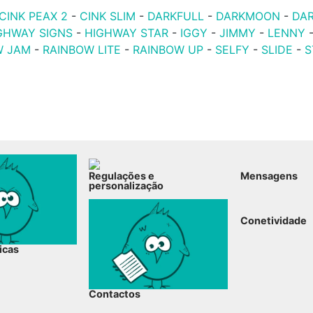
CINK PEAX 2
-
CINK SLIM
-
DARKFULL
-
DARKMOON
-
DA
GHWAY SIGNS
-
HIGHWAY STAR
-
IGGY
-
JIMMY
-
LENNY
W JAM
-
RAINBOW LITE
-
RAINBOW UP
-
SELFY
-
SLIDE
-
S
Regulações e
Mensagens
personalização
Conetividade
icas
Contactos