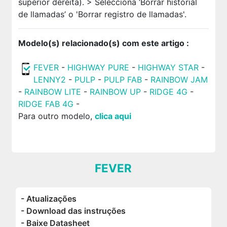
superior dereita). > Selecciona ‘Borrar historial
de llamadas’ o 'Borrar registro de llamadas'.
Modelo(s) relacionado(s) com este artigo :
FEVER
-
HIGHWAY PURE
-
HIGHWAY STAR
-
LENNY2
-
PULP
-
PULP FAB
-
RAINBOW JAM
-
RAINBOW LITE
-
RAINBOW UP
-
RIDGE 4G
-
RIDGE FAB 4G
-
Para outro modelo,
clica aqui
FEVER
- Atualizações
- Download das instruções
- Baixe Datasheet