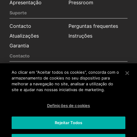
Apresentação
Pressroom
Suporte
Contacto
Perguntas frequentes
Atualizações
Instruções
Garantia
Contacto
Solicitação de
Sala de imprensa
Ao clicar em "Aceitar todos os cookies", concorda com o
informação
armazenamento de cookies no seu dispositivo para
Distribuidores
melhorar a navegação no site, analisar a utilização do
site e ajudar nas nossas iniciativas de marketing.
Serviço pós-venda
Trabalha connosco
Definições de cookies
Trabalha connosco
Rejeitar Todos
Aviso legal