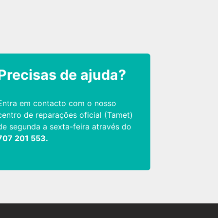
Precisas de ajuda?
Entra em contacto com o nosso
centro de reparações oficial (Tamet)
de segunda a sexta-feira através do
707 201 553.