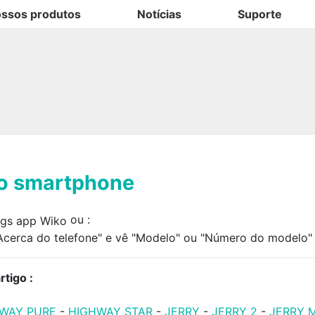
ssos produtos
Notícias
Suporte
do smartphone
ou
:
"Acerca do telefone" e vê "Modelo" ou "Número do modelo" 
tigo :
HWAY PURE
-
HIGHWAY STAR
-
JERRY
-
JERRY 2
-
JERRY 