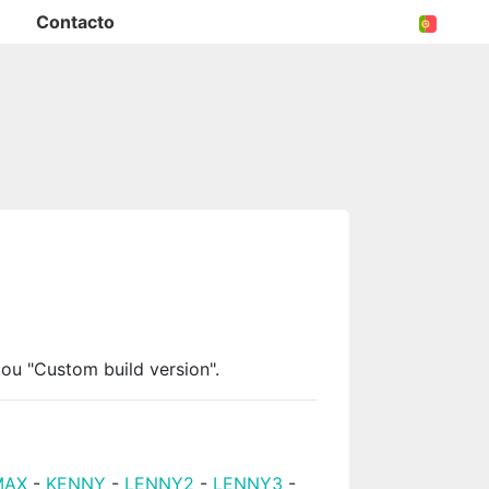
Contacto
ou "Custom build version".
MAX
-
KENNY
-
LENNY2
-
LENNY3
-