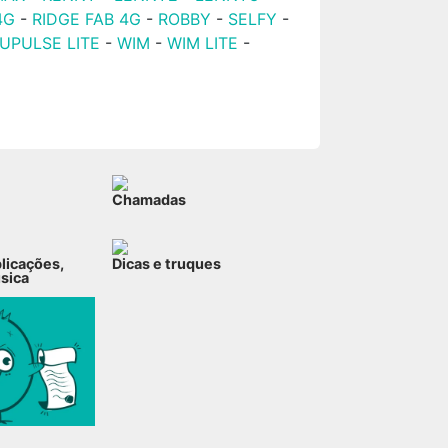
4G
-
RIDGE FAB 4G
-
ROBBY
-
SELFY
-
UPULSE LITE
-
WIM
-
WIM LITE
-
Chamadas
plicações,
Dicas e truques
úsica