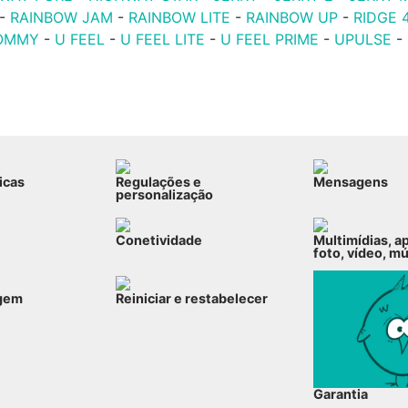
-
RAINBOW JAM
-
RAINBOW LITE
-
RAINBOW UP
-
RIDGE 
OMMY
-
U FEEL
-
U FEEL LITE
-
U FEEL PRIME
-
UPULSE
-
icas
Regulações e
Mensagens
personalização
Conetividade
Multimídias, a
foto, vídeo, m
gem
Reiniciar e restabelecer
Garantia