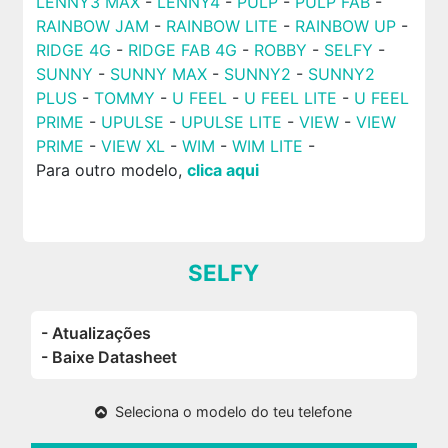
LENNY3 MAX
-
LENNY4
-
PULP
-
PULP FAB
-
RAINBOW JAM
-
RAINBOW LITE
-
RAINBOW UP
-
RIDGE 4G
-
RIDGE FAB 4G
-
ROBBY
-
SELFY
-
SUNNY
-
SUNNY MAX
-
SUNNY2
-
SUNNY2
PLUS
-
TOMMY
-
U FEEL
-
U FEEL LITE
-
U FEEL
PRIME
-
UPULSE
-
UPULSE LITE
-
VIEW
-
VIEW
PRIME
-
VIEW XL
-
WIM
-
WIM LITE
-
Para outro modelo,
clica aqui
SELFY
- Atualizações
- Baixe Datasheet
Seleciona o modelo do teu telefone