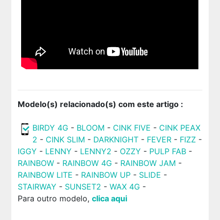
Modelo(s) relacionado(s) com este artigo :
BIRDY 4G
-
BLOOM
-
CINK FIVE
-
CINK PEAX
2
-
CINK SLIM
-
DARKNIGHT
-
FEVER
-
FIZZ
-
IGGY
-
LENNY
-
LENNY2
-
OZZY
-
PULP FAB
-
RAINBOW
-
RAINBOW 4G
-
RAINBOW JAM
-
RAINBOW LITE
-
RAINBOW UP
-
SLIDE
-
STAIRWAY
-
SUNSET2
-
WAX 4G
-
Para outro modelo,
clica aqui