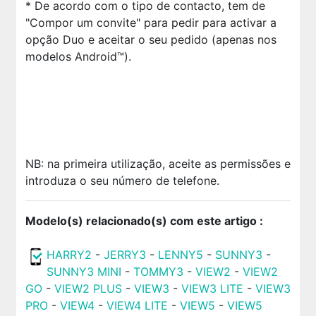
* De acordo com o tipo de contacto, tem de
"Compor um convite" para pedir para activar a
opção Duo e aceitar o seu pedido (apenas nos
modelos Android™).
NB: na primeira utilização, aceite as permissões e
introduza o seu número de telefone.
Modelo(s) relacionado(s) com este artigo :
HARRY2
-
JERRY3
-
LENNY5
-
SUNNY3
-
SUNNY3 MINI
-
TOMMY3
-
VIEW2
-
VIEW2
GO
-
VIEW2 PLUS
-
VIEW3
-
VIEW3 LITE
-
VIEW3
PRO
-
VIEW4
-
VIEW4 LITE
-
VIEW5
-
VIEW5