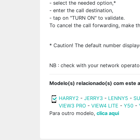
- select the needed option,*
- enter the call destination,
- tap on "TURN ON" to validate.
To cancel the call forwarding, make th
* Caution! The default number display
NB : check with your network operator i
Modelo(s) relacionado(s) com este ar
HARRY2
-
JERRY3
-
LENNY5
-
S
VIEW3 PRO
-
VIEW4 LITE
-
Y50
-
Para outro modelo,
clica aqui