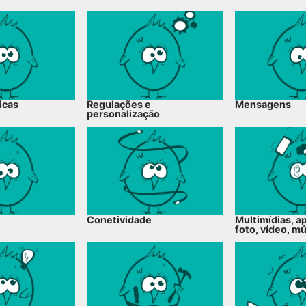
icas
Regulações e
Mensagens
personalização
Conetividade
Multimídias, a
foto, vídeo, m