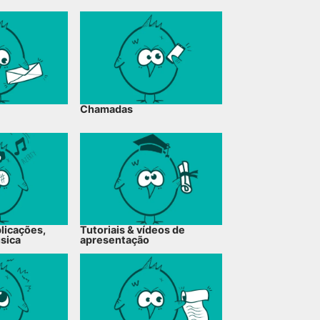
Chamadas
plicações,
Tutoriais & vídeos de
úsica
apresentação