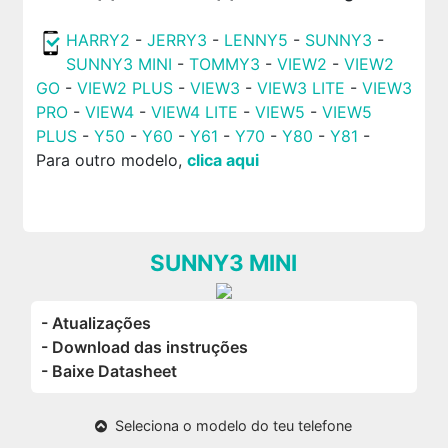
HARRY2
-
JERRY3
-
LENNY5
-
SUNNY3
-
SUNNY3 MINI
-
TOMMY3
-
VIEW2
-
VIEW2
GO
-
VIEW2 PLUS
-
VIEW3
-
VIEW3 LITE
-
VIEW3
PRO
-
VIEW4
-
VIEW4 LITE
-
VIEW5
-
VIEW5
PLUS
-
Y50
-
Y60
-
Y61
-
Y70
-
Y80
-
Y81
-
Para outro modelo,
clica aqui
SUNNY3 MINI
- Atualizações
- Download das instruções
- Baixe Datasheet
Seleciona o modelo do teu telefone