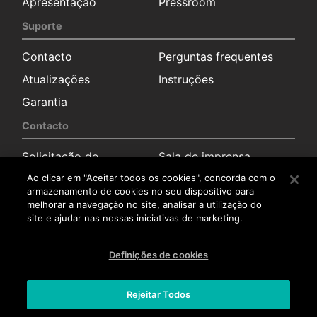
Apresentação
Pressroom
Suporte
Contacto
Perguntas frequentes
Atualizações
Instruções
Garantia
Contacto
Solicitação de
Sala de imprensa
informação
Ao clicar em "Aceitar todos os cookies", concorda com o
Distribuidores
armazenamento de cookies no seu dispositivo para
melhorar a navegação no site, analisar a utilização do
Serviço pós-venda
site e ajudar nas nossas iniciativas de marketing.
Trabalha connosco
Definições de cookies
Trabalha connosco
Rejeitar Todos
Aviso legal