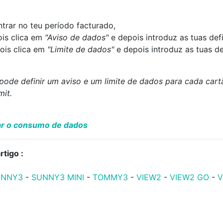
trar no teu período facturado,
is clica em
"Aviso de dados"
e depois introduz as tuas def
pois clica em
"Limite de dados"
e depois introduz as tuas de
pode definir um aviso e um limite de dados para cada cart
mit.
car o consumo de dados
tigo :
UNNY3
-
SUNNY3 MINI
-
TOMMY3
-
VIEW2
-
VIEW2 GO
-
V