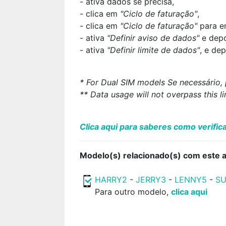
- ativa dados se precisa,
- clica em
"Ciclo de faturação"
,
- clica em
"Ciclo de faturação"
para en
- ativa
"Definir aviso de dados"
e depo
- ativa
"Definir limite de dados"
, e de
* For Dual SIM models Se necessário, 
** Data usage will not overpass this li
Clica aqui para saberes como verifi
Modelo(s) relacionado(s) com este ar
HARRY2
-
JERRY3
-
LENNY5
-
S
Para outro modelo,
clica aqui