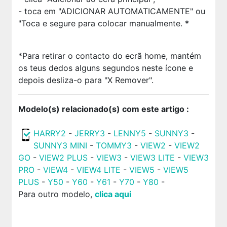
- toca em "ADICIONAR AUTOMATICAMENTE" ou
"Toca e segure para colocar manualmente. *
*Para retirar o contacto do ecrã home, mantém
os teus dedos alguns segundos neste ícone e
depois desliza-o para "X Remover".
Modelo(s) relacionado(s) com este artigo :
HARRY2
-
JERRY3
-
LENNY5
-
SUNNY3
-
SUNNY3 MINI
-
TOMMY3
-
VIEW2
-
VIEW2
GO
-
VIEW2 PLUS
-
VIEW3
-
VIEW3 LITE
-
VIEW3
PRO
-
VIEW4
-
VIEW4 LITE
-
VIEW5
-
VIEW5
PLUS
-
Y50
-
Y60
-
Y61
-
Y70
-
Y80
-
Para outro modelo,
clica aqui