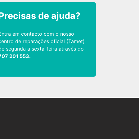
Precisas de ajuda?
Entra em contacto com o nosso
centro de reparações oficial (Tamet)
de segunda a sexta-feira através do
707 201 553.