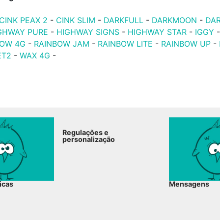
CINK PEAX 2
-
CINK SLIM
-
DARKFULL
-
DARKMOON
-
DA
GHWAY PURE
-
HIGHWAY SIGNS
-
HIGHWAY STAR
-
IGGY
BOW 4G
-
RAINBOW JAM
-
RAINBOW LITE
-
RAINBOW UP
-
ET2
-
WAX 4G
-
Regulações e
personalização
icas
Mensagens