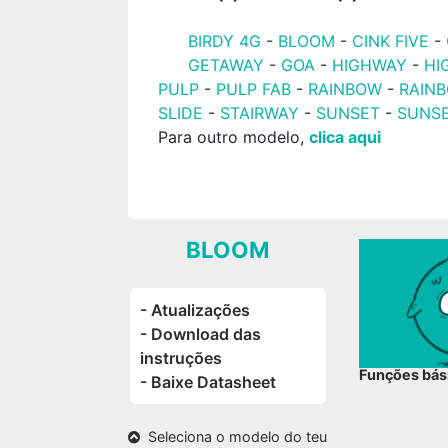
BIRDY 4G
-
BLOOM
-
CINK FIVE
-
GETAWAY
-
GOA
-
HIGHWAY
-
HI
PULP
-
PULP FAB
-
RAINBOW
-
RAIN
SLIDE
-
STAIRWAY
-
SUNSET
-
SUNS
Para outro modelo,
clica aqui
BLOOM
- Atualizações
- Download das
instruções
Funções bás
- Baixe Datasheet
Seleciona o modelo do teu