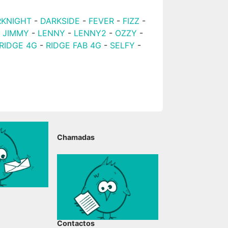
RKNIGHT
-
DARKSIDE
-
FEVER
-
FIZZ
-
-
JIMMY
-
LENNY
-
LENNY2
-
OZZY
-
RIDGE 4G
-
RIDGE FAB 4G
-
SELFY
-
Chamadas
Contactos