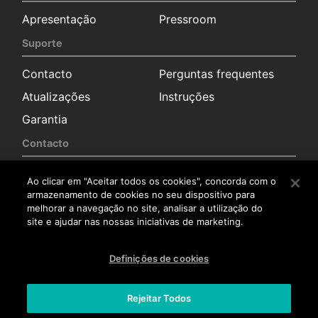
Apresentação
Pressroom
Suporte
Contacto
Perguntas frequentes
Atualizações
Instruções
Garantia
Contacto
Solicitação de
Sala de imprensa
Ao clicar em "Aceitar todos os cookies", concorda com o
informação
armazenamento de cookies no seu dispositivo para
Distribuidores
melhorar a navegação no site, analisar a utilização do
site e ajudar nas nossas iniciativas de marketing.
Serviço pós-venda
Trabalha connosco
Definições de cookies
Trabalha connosco
Rejeitar Todos