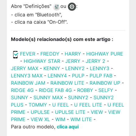
Abre "Definições"
ou
:
- clica em "Bluetooth",
- clica na caixa "On-Off".
Modelo(s) relacionado(s) com este artigo :
FEVER
-
FREDDY
-
HARRY
-
HIGHWAY PURE
-
HIGHWAY STAR
-
JERRY
-
JERRY 2
-
JERRY MAX
-
KENNY
-
LENNY2
-
LENNY3
-
LENNY3 MAX
-
LENNY4
-
PULP
-
PULP FAB
-
RAINBOW JAM
-
RAINBOW LITE
-
RAINBOW UP
-
RIDGE 4G
-
RIDGE FAB 4G
-
ROBBY
-
SELFY
-
SUNNY
-
SUNNY MAX
-
SUNNY2
-
SUNNY2
PLUS
-
TOMMY
-
U FEEL
-
U FEEL LITE
-
U FEEL
PRIME
-
UPULSE
-
UPULSE LITE
-
VIEW
-
VIEW
PRIME
-
VIEW XL
-
WIM
-
WIM LITE
-
Para outro modelo,
clica aqui