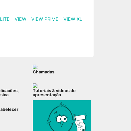
LITE
-
VIEW
-
VIEW PRIME
-
VIEW XL
Chamadas
plicações,
Tutoriais & vídeos de
úsica
apresentação
tabelecer