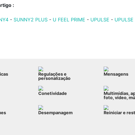
tigo :
NY4
-
SUNNY2 PLUS
-
U FEEL PRIME
-
UPULSE
-
UPULSE 
icas
Regulações e
Mensagens
personalização
Conetividade
Multimídias, a
foto, vídeo, m
ues
Desempanagem
Reiniciar e res