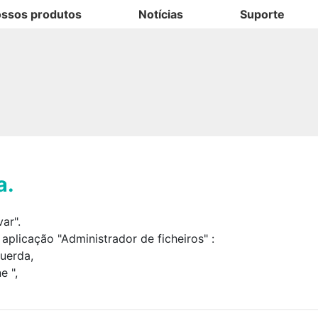
ssos produtos
Notícias
Suporte
a.
ar".
 aplicação "Administrador de ficheiros"
:
querda,
e ",