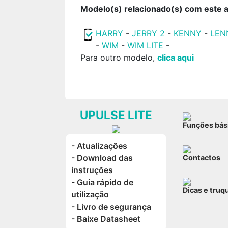
Modelo(s) relacionado(s) com este ar
HARRY
-
JERRY 2
-
KENNY
-
LEN
-
WIM
-
WIM LITE
-
Para outro modelo,
clica aqui
UPULSE LITE
Funções bás
- Atualizações
- Download das
Contactos
instruções
- Guia rápido de
Dicas e truq
utilização
- Livro de segurança
- Baixe Datasheet