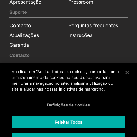
Apresentação
Pressroom
Suporte
Contacto
Perguntas frequentes
Atualizações
Instruções
Garantia
Contacto
Solicitação de
Sala de imprensa
Ao clicar em "Aceitar todos os cookies", concorda com o
informação
armazenamento de cookies no seu dispositivo para
Distribuidores
melhorar a navegação no site, analisar a utilização do
site e ajudar nas nossas iniciativas de marketing.
Serviço pós-venda
Trabalha connosco
Definições de cookies
Trabalha connosco
Rejeitar Todos
Aviso legal