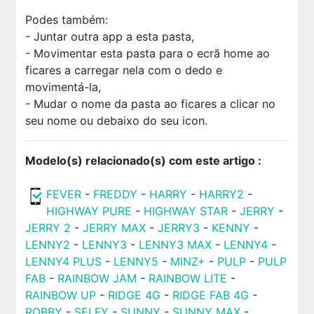
Podes também:
- Juntar outra app a esta pasta,
- Movimentar esta pasta para o ecrã home ao
ficares a carregar nela com o dedo e
movimentá-la,
- Mudar o nome da pasta ao ficares a clicar no
seu nome ou debaixo do seu icon.
Modelo(s) relacionado(s) com este artigo :
FEVER
-
FREDDY
-
HARRY
-
HARRY2
-
HIGHWAY PURE
-
HIGHWAY STAR
-
JERRY
-
JERRY 2
-
JERRY MAX
-
JERRY3
-
KENNY
-
LENNY2
-
LENNY3
-
LENNY3 MAX
-
LENNY4
-
LENNY4 PLUS
-
LENNY5
-
MINZ+
-
PULP
-
PULP
FAB
-
RAINBOW JAM
-
RAINBOW LITE
-
RAINBOW UP
-
RIDGE 4G
-
RIDGE FAB 4G
-
ROBBY
-
SELFY
-
SUNNY
-
SUNNY MAX
-