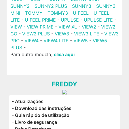
SUNNY2
-
SUNNY2 PLUS
-
SUNNY3
-
SUNNY3
MINI
-
TOMMY
-
TOMMY3
-
U FEEL
-
U FEEL
LITE
-
U FEEL PRIME
-
UPULSE
-
UPULSE LITE
-
VIEW
-
VIEW PRIME
-
VIEW XL
-
VIEW2
-
VIEW2
GO
-
VIEW2 PLUS
-
VIEW3
-
VIEW3 LITE
-
VIEW3
PRO
-
VIEW4
-
VIEW4 LITE
-
VIEW5
-
VIEW5
PLUS
-
Para outro modelo,
clica aqui
FREDDY
- Atualizações
- Download das instruções
- Guia rápido de utilização
- Livro de segurança