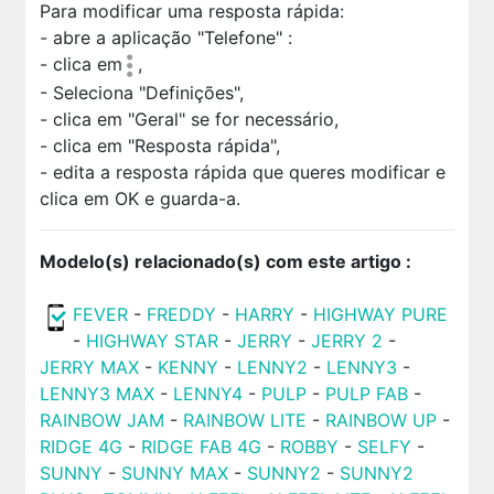
Para modificar uma resposta rápida:
- abre a aplicação "Telefone"
:
- clica em
,
- Seleciona "Definições",
- clica em "Geral" se for necessário,
- clica em "Resposta rápida",
- edita a resposta rápida que queres modificar e
clica em OK e guarda-a.
Modelo(s) relacionado(s) com este artigo :
FEVER
-
FREDDY
-
HARRY
-
HIGHWAY PURE
-
HIGHWAY STAR
-
JERRY
-
JERRY 2
-
JERRY MAX
-
KENNY
-
LENNY2
-
LENNY3
-
LENNY3 MAX
-
LENNY4
-
PULP
-
PULP FAB
-
RAINBOW JAM
-
RAINBOW LITE
-
RAINBOW UP
-
RIDGE 4G
-
RIDGE FAB 4G
-
ROBBY
-
SELFY
-
SUNNY
-
SUNNY MAX
-
SUNNY2
-
SUNNY2