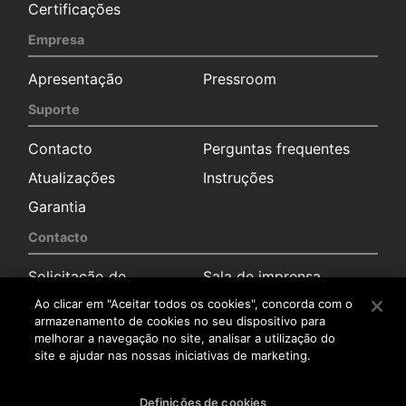
Certificações
Empresa
Apresentação
Pressroom
Suporte
Contacto
Perguntas frequentes
Atualizações
Instruções
Garantia
Contacto
Solicitação de
Sala de imprensa
informação
Ao clicar em "Aceitar todos os cookies", concorda com o
Distribuidores
armazenamento de cookies no seu dispositivo para
melhorar a navegação no site, analisar a utilização do
Serviço pós-venda
site e ajudar nas nossas iniciativas de marketing.
Trabalha connosco
Definições de cookies