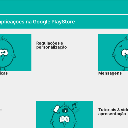
e aplicações na Google PlayStore
Regulações e
personalização
icas
Mensagens
e
Tutoriais & ví
apresentação