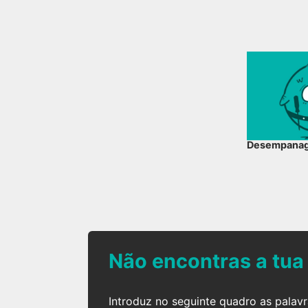
Desempana
Não encontras a tua
Introduz no seguinte quadro as palav